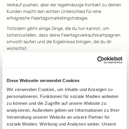
Verkauf pushen, aber der regelmässige Kontakt zu deinen
Kunden macht den echten Unterschied für eine
erfolgreiche Feiertagsmarketingstrategie.
Trotzdem gibt’s einige Dinge, die du tun kannst, um
sicherzustellen, dass deine Feiertagsverkaufskampagnen
smooth laufen und die Ergebnisse bringen, die du dir
wünschst.
Feiertags-
Marketingkalender
Diese Webseite verwendet Cookies
| BRAME
Wir verwenden Cookies, um Inhalte und Anzeigen zu
So machst du dich bereit für
personalisieren, Funktionen für soziale Medien anbieten
die Feiertagsverkäufe
zu können und die Zugriffe auf unsere Website zu
analysieren. Außerdem geben wir Informationen zu Ihrer
Das richtige Timing ist Gold wert
Verwendung unserer Website an unsere Partner für
Setze klare Ziele und definiere KPIs
soziale Medien, Werbung und Analysen weiter. Unsere