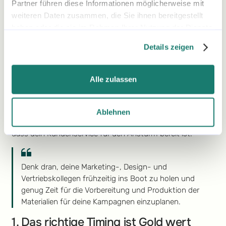
Partner führen diese Informationen möglicherweise mit
Mach deine Inhalte und Marketingmaterialien fertig
weiteren Daten zusammen, die Sie ihnen bereitgestellt
Verbesser deine Webseite
haben oder die sie im Rahmen Ihrer Nutzung der Dienste
Vergiss die Lagerverwaltung nicht
gesammelt haben.
Verbessere deinen Kundenservice
Details zeigen
Nutze Daten und Analysen
Teste, teste, teste
Alle zulassen
Ein erfolgreiches Feiertagsmarketing braucht gute
Planung und Umsetzung. Du musst wissen, wann du mit
deinem Marketing loslegen solltest, wie du den Vorrat
Ablehnen
handhabst, wenn alle darauf losgehen, und sicherstellen,
dass dein Kundenservice für den Ansturm bereit ist.
Denk dran, deine Marketing-, Design- und
Vertriebskollegen frühzeitig ins Boot zu holen und
genug Zeit für die Vorbereitung und Produktion der
Materialien für deine Kampagnen einzuplanen.
1. Das richtige Timing ist Gold wert