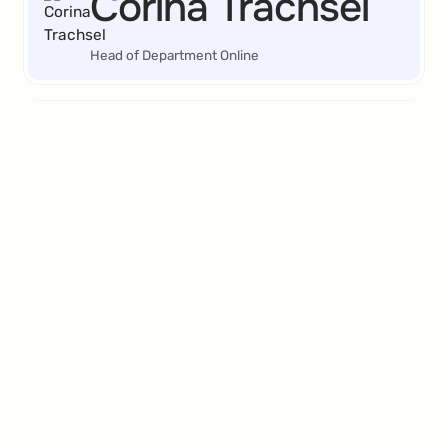
Corina Trachsel
Head of Department Online
Während der Europameisterschaft erhöhte die
Hit-the-Target-Gamification-Marketing-
Mechanik die Verkaufskonversionen zwischen
Juni und Juli im Vergleich zu Januar bis Mai
2024 um 44%. Zusätzlich wuchs die
durchschnittliche Warenkorbgröße um 11% und
die Transaktionen stiegen im gleichen Zeitraum
um 21%.
Elena
Abeltshauser