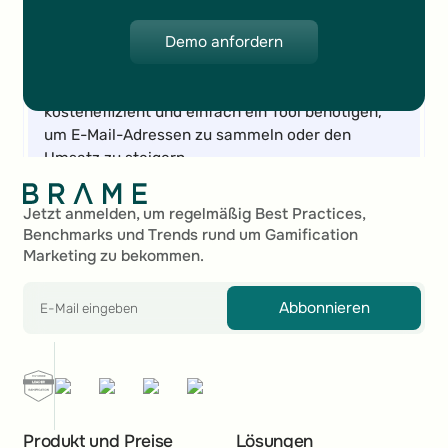
Demo anfordern
Demo anfordern
Ich kann das Gamification-Marketing-Tool von
BRAME wirklich allen weiterempfehlen, die
kosteneffizient und einfach ein Tool benötigen,
um E-Mail-Adressen zu sammeln oder den
Umsatz zu steigern.
Fußzeile
Marc Marti
Jetzt anmelden, um regelmäßig Best Practices,
Benchmarks und Trends rund um Gamification
Marketing zu bekommen.
Marketing Manager Digital Content
Abbonnieren
Die Echtzeit-Performance-Analysen sind für uns
sehr wichtig, da wir sie nutzen können, um
unsere Lehren daraus zu ziehen und unsere
Produkt und Preise
Lösungen