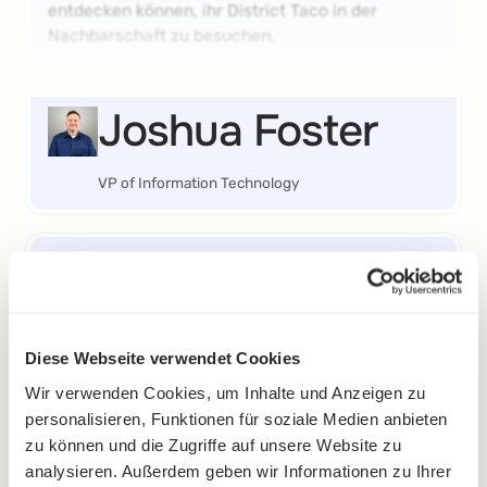
entdecken können, ihr District Taco in der
Nachbarschaft zu besuchen.
Joshua Foster
VP of Information Technology
This is more than a promotion — it’s the
beginning of a new gamifiedcustomer
Diese Webseite verwendet Cookies
experience. We’re excited to introduce fun,
interactive ways for ourguests to engage with
Wir verwenden Cookies, um Inhalte und Anzeigen zu
the brand, earn rewards, and discover new
personalisieren, Funktionen für soziale Medien anbieten
reasons tovisit their neighborhood District Taco.
zu können und die Zugriffe auf unsere Website zu
analysieren. Außerdem geben wir Informationen zu Ihrer