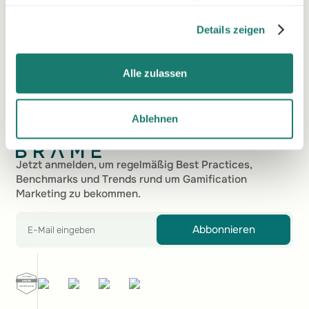
haben oder die sie im Rahmen Ihrer Nutzung der Dienste
Einfache Nutzung
gesammelt haben.
Details zeigen
Demo anfordern
Demo anfordern
Ich kann das Gamification-Marketing-Tool von
Alle zulassen
BRAME wirklich allen weiterempfehlen, die
kosteneffizient und einfach ein Tool benötigen,
um E-Mail-Adressen zu sammeln oder den
Ablehnen
Umsatz zu steigern.
Fußzeile
Marc Marti
Jetzt anmelden, um regelmäßig Best Practices,
Benchmarks und Trends rund um Gamification
Marketing zu bekommen.
Marketing Manager Digital Content
Abbonnieren
Die Echtzeit-Performance-Analysen sind für uns
sehr wichtig, da wir sie nutzen können, um