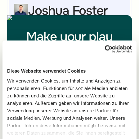
Joshua Foster
VP of Information Technology
Make your play
to
engage,
convert and
Durch Gamification erreichen wir Kunden auf
einer anderen Ebene und können sie
Diese Webseite verwendet Cookies
retain
today
überraschen, inspirieren und belohnen. Wir sehen
Wir verwenden Cookies, um Inhalte und Anzeigen zu
einen Frequenz- und Umsatz-Uplift sowie eine
personalisieren, Funktionen für soziale Medien anbieten
Steigerung des Engagements der Nutzer unserer
zu können und die Zugriffe auf unsere Website zu
digitalen Kanäle.
Speak to an expert and start leveraging
analysieren. Außerdem geben wir Informationen zu Ihrer
best practices and winning industry-
Verwendung unserer Website an unsere Partner für
Roland Krammer
specific Gamification strategies with our
soziale Medien, Werbung und Analysen weiter. Unsere
Builder.
Partner führen diese Informationen möglicherweise mit
Teamlead CRM
weiteren Daten zusammen, die Sie ihnen bereitgestellt
Flexible Preise
Wirksame Resultate