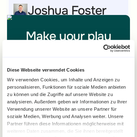
Joshua Foster
VP of Information Technology
Make your play
to
engage,
convert and
Durch Gamification erreichen wir Kunden auf
einer anderen Ebene und können sie
Diese Webseite verwendet Cookies
retain
today
überraschen, inspirieren und belohnen. Wir sehen
Wir verwenden Cookies, um Inhalte und Anzeigen zu
einen Frequenz- und Umsatz-Uplift sowie eine
personalisieren, Funktionen für soziale Medien anbieten
Steigerung des Engagements der Nutzer unserer
zu können und die Zugriffe auf unsere Website zu
digitalen Kanäle.
Speak to an expert and start leveraging
analysieren. Außerdem geben wir Informationen zu Ihrer
best practices and winning industry-
Verwendung unserer Website an unsere Partner für
Roland Krammer
specific Gamification strategies with our
soziale Medien, Werbung und Analysen weiter. Unsere
Builder.
Partner führen diese Informationen möglicherweise mit
Teamlead CRM
weiteren Daten zusammen, die Sie ihnen bereitgestellt
Flexible Preise
Wirksame Resultate